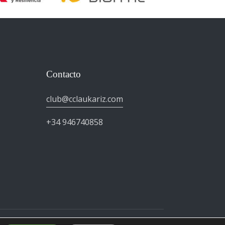
Contacto
club@cclaukariz.com
+34 946740858